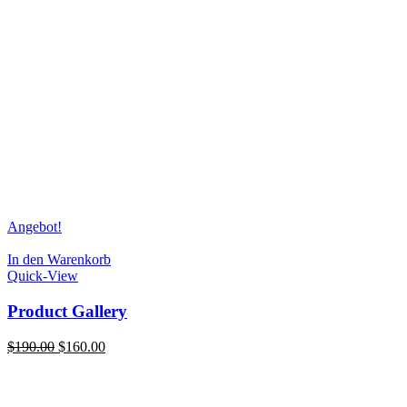
Angebot!
In den Warenkorb
Quick-View
Product Gallery
Ursprünglicher
Aktueller
$
190.00
$
160.00
Preis
Preis
war:
ist:
$190.00
$160.00.