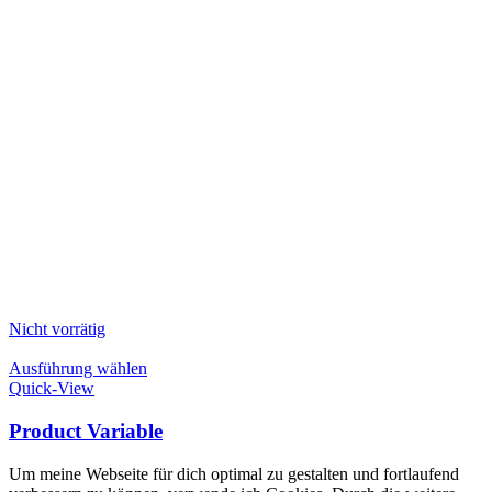
Nicht vorrätig
Dieses
Ausführung wählen
Produkt
Quick-View
weist
mehrere
Product Variable
Varianten
auf.
Um meine Webseite für dich optimal zu gestalten und fortlaufend
Die